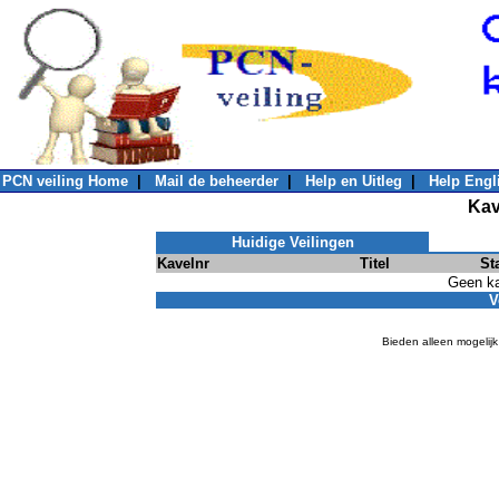
PCN veiling Home
|
Mail de beheerder
|
Help en Uitleg
|
Help Engl
Kav
Huidige Veilingen
Kavelnr
Titel
St
Geen ka
V
Bieden alleen mogelijk