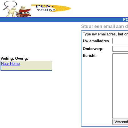
PC
Stuur een email aan 
Type uw emailadres, het on
Uw emailadres
Onderwerp:
Bericht:
Veiling:
Overig:
Naar Home