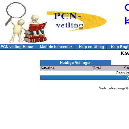
PCN veiling Home
|
Mail de beheerder
|
Help en Uitleg
|
Help Engl
Kav
Huidige Veilingen
Kavelnr
Titel
St
Geen ka
V
Bieden alleen mogelijk